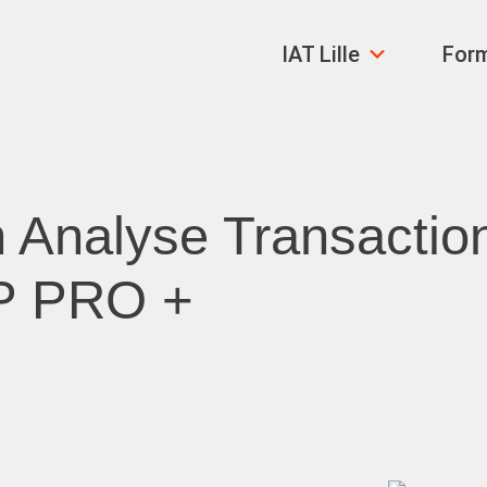
IAT Lille
For
en Analyse Transactio
AP PRO +